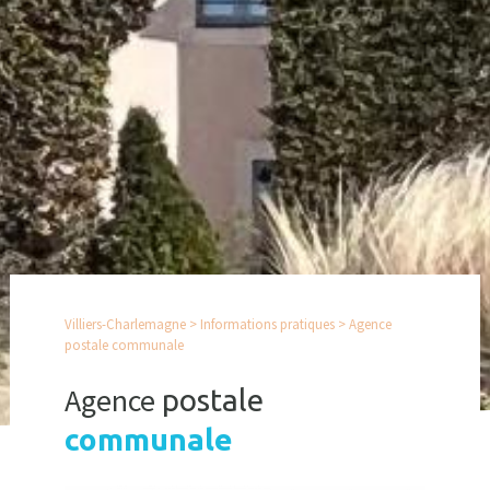
Villiers-Charlemagne
>
Informations pratiques
>
Agence
postale communale
Agence
postale
communale