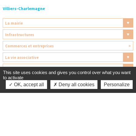
Villiers-Charlemagne
La mairie
Infrastructures
Commerces et entreprises
>
La vie associative
recensement citoyen- jeunes Français de 16 ans
This site uses cookies and gives you control over what you want
to activate
Informations pratiques
OK, accept all
Deny all cookies
Personalize
Appeler
Contacter
Déchetterie
la Mairie
la mairie
Agence postale communale
Cimetière
Balayage des rues
Borne de recharge pour véhicules électriques