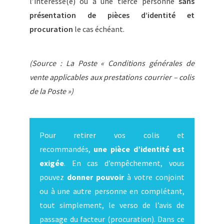
l’intéressé(e) ou à une tierce personne
sans
présentation de pièces d’identité et
procuration
le cas échéant.
(Source : La Poste « Conditions générales de
vente applicables aux prestations courrier – colis
de la Poste »)
Pour retirer vos colis et
recommandés,
une pièce d’identité est
exigée
. En cas d’empêchement, vous
pouvez
donner pouvoir
à votre conjoint
ou à une autre personne en complétant,
tout simplement, le verso de l’avis de
passage du facteur (procuration). Dans ce