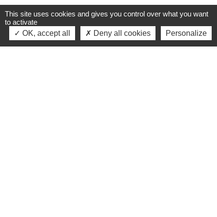
This site uses cookies and gives you control over what you want
to activate
OK, accept all
Deny all cookies
Personalize
Appeler
Contacter
la Mairie
la mairie
S'installer
Enfance - Jeunesse