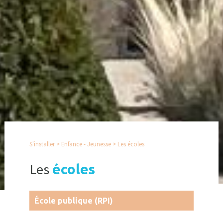
S'installer
>
Enfance - Jeunesse
>
Les écoles
Les
écoles
École publique (RPI)