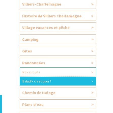
Villiers-Charlemagne
>
Histoire de Villiers Charlemagne
>
Village vacances et pêche
>
Camping
>
Gites
>
Randonnées
>
Nos circuits
>
Baludik c'est quoi ?
>
Chemin de Halage
>
Plans d'eau
>