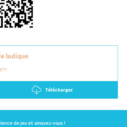
de ludique
magne
Télécharger
rience de jeu et amusez-vous !