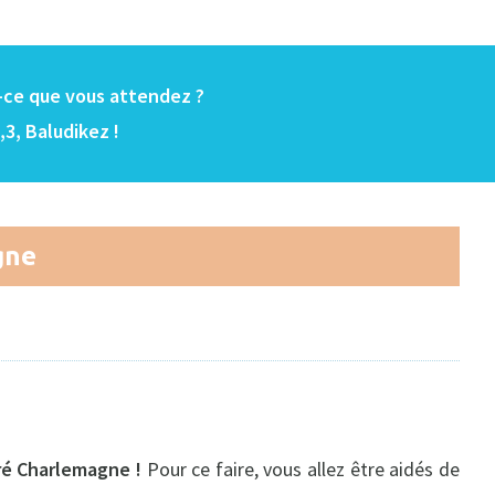
t-ce que vous attendez ?
,3, Baludikez !
gne
cré Charlemagne !
Pour ce faire, vous allez être aidés de