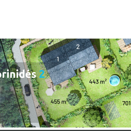
e
rinidés
2