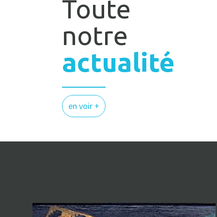
Toute
notre
actualité
en voir +